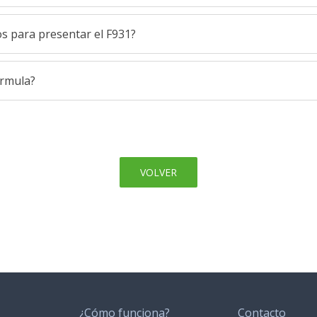
s para presentar el F931?
rmula?
VOLVER
¿Cómo funciona?
Contacto