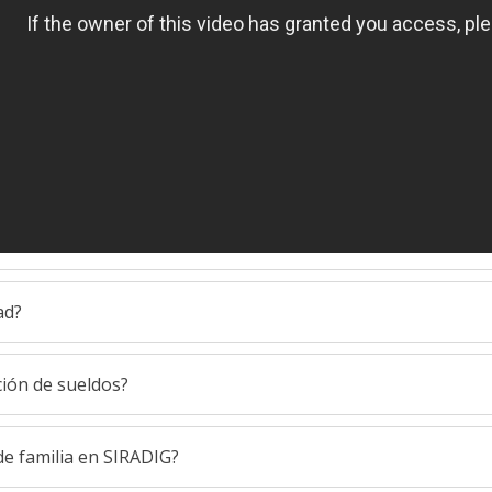
ad?
ión de sueldos?
e familia en SIRADIG?