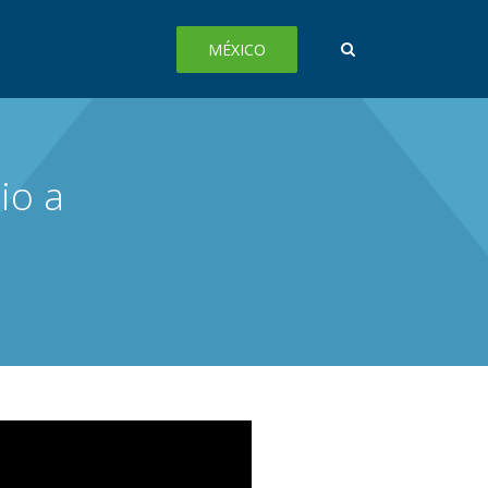
MÉXICO
io a