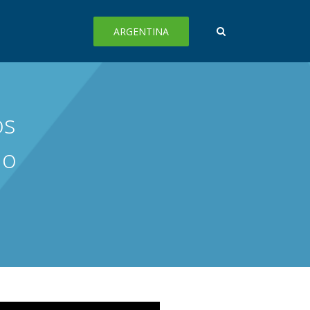
ARGENTINA
os
io